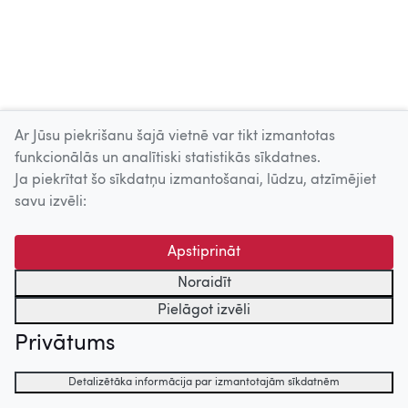
Ar Jūsu piekrišanu šajā vietnē var tikt izmantotas
funkcionālās un analītiski statistikās sīkdatnes.
Ja piekrītat šo sīkdatņu izmantošanai, lūdzu, atzīmējiet
savu izvēli:
Apstiprināt
Noraidīt
Pielāgot izvēli
Privātums
Detalizētāka informācija par izmantotajām sīkdatnēm