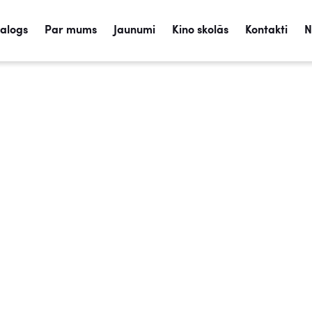
talogs
Par mums
Jaunumi
Kino skolās
Kontakti
N