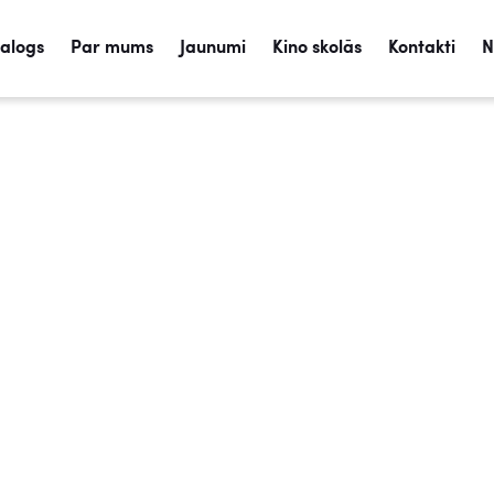
talogs
Par mums
Jaunumi
Kino skolās
Kontakti
N