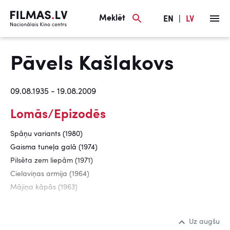
Meklēt
EN
|
LV
Pāvels Kašlakovs
09.08.1935 - 19.08.2009
Lomās/Epizodēs
Spāņu variants (1980)
Gaisma tuneļa galā (1974)
Pilsēta zem liepām (1971)
Cielaviņas armija (1964)
Mājiņa kāpās (1963)
Uz augšu