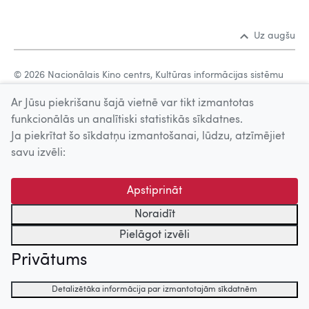
Uz augšu
© 2026 Nacionālais Kino centrs, Kultūras informācijas sistēmu
centrs. Sadarbības partneris: Latvijas Valsts
Ar Jūsu piekrišanu šajā vietnē var tikt izmantotas
kinofotofonodokumentu arhīvs.
funkcionālās un analītiski statistikās sīkdatnes.
Ja piekrītat šo sīkdatņu izmantošanai, lūdzu, atzīmējiet
savu izvēli:
Apstiprināt
Noraidīt
Pielāgot izvēli
Privātums
Detalizētāka informācija par izmantotajām sīkdatnēm