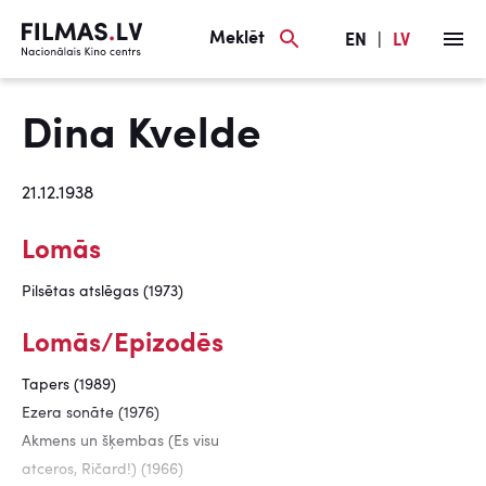
Meklēt
EN
|
LV
Dina Kvelde
21.12.1938
Lomās
Pilsētas atslēgas (1973)
Lomās/Epizodēs
Tapers (1989)
Ezera sonāte (1976)
Akmens un šķembas (Es visu
atceros, Ričard!) (1966)