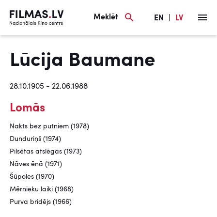
Meklēt
EN
|
LV
Lūcija Baumane
28.10.1905 - 22.06.1988
Lomās
Nakts bez putniem (1978)
Dunduriņš (1974)
Pilsētas atslēgas (1973)
Nāves ēnā (1971)
Šūpoles (1970)
Mērnieku laiki (1968)
Purva bridējs (1966)