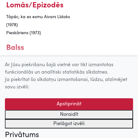
Lomās/Epizodēs
Tāpēc, ka es esmu Aivars Līdaks
(1978)
Pieskāriens (1973)
Balss
Sprīdītis (1982)
Ar Jūsu piekrišanu šajā vietnē var tikt izmantotas
funkcionālās un analītiski statistikās sīkdatnes.
Ja piekrītat šo sīkdatņu izmantošanai, lūdzu, atzīmējiet
Uz augšu
savu izvēli:
© 2026 Nacionālais Kino centrs, Kultūras informācijas sistēmu
Apstiprināt
centrs. Sadarbības partneris: Latvijas Valsts
kinofotofonodokumentu arhīvs.
Noraidīt
Pielāgot izvēli
Privātums