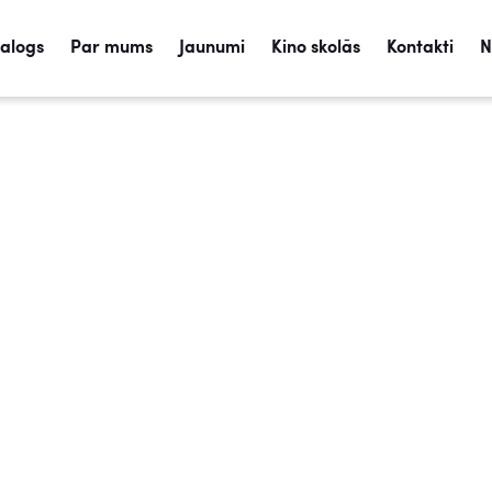
talogs
Par mums
Jaunumi
Kino skolās
Kontakti
N