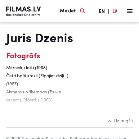
Meklēt
EN
|
LV
Juris Dzenis
Fotogrāfs
Mērnieku laiki (1968)
Četri balti krekli (Elpojiet dziļi...)
(1967)
Akmens un šķembas (Es visu
atceros, Ričard!) (1966)
Uz augšu
© 2026 Nacionālais Kino centrs, Kultūras informācijas sistēmu