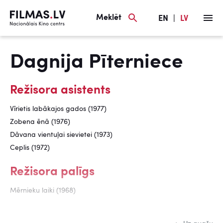
Meklēt
EN
|
LV
Dagnija Pīterniece
Režisora asistents
Vīrietis labākajos gados (1977)
Zobena ēnā (1976)
Dāvana vientuļai sievietei (1973)
Ceplis (1972)
Režisora palīgs
Mērnieku laiki (1968)