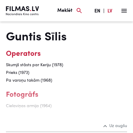
Meklēt
EN
|
LV
Guntis Sīlis
Operators
Skumjš stāsts par Keriju (1978)
Prieks (1973)
Pa varoņu takām (1968)
Fotogrāfs
Cielaviņas armija (1964)
Uz augšu