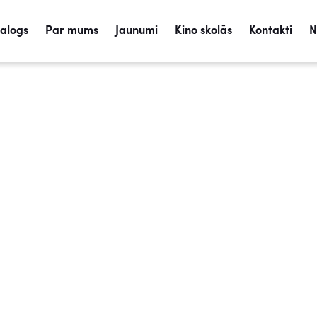
talogs
Par mums
Jaunumi
Kino skolās
Kontakti
N