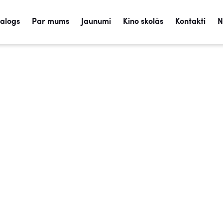
talogs
Par mums
Jaunumi
Kino skolās
Kontakti
N