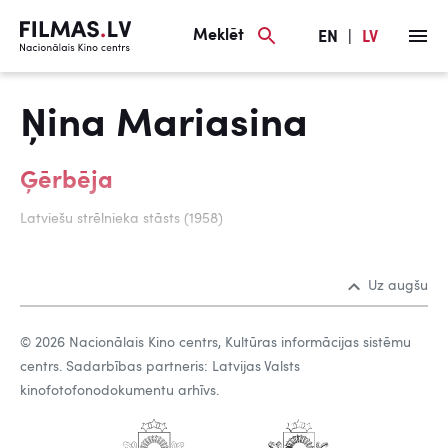
Meklēt
EN
|
LV
Ņina Mariasina
Ģērbēja
Latviešu strēlnieka stāsts (1958)
Uz augšu
© 2026 Nacionālais Kino centrs, Kultūras informācijas sistēmu
centrs. Sadarbības partneris: Latvijas Valsts
kinofotofonodokumentu arhīvs.