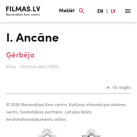
Meklēt
EN
|
LV
I. Ancāne
Ģērbēja
Klāvs - Mārtiņa dēls (1970)
Uz augšu
© 2026 Nacionālais Kino centrs, Kultūras informācijas sistēmu
centrs. Sadarbības partneris: Latvijas Valsts
kinofotofonodokumentu arhīvs.