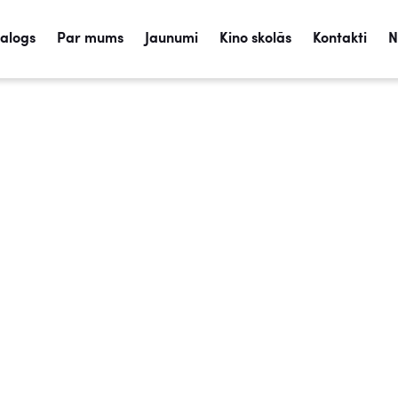
talogs
Par mums
Jaunumi
Kino skolās
Kontakti
N