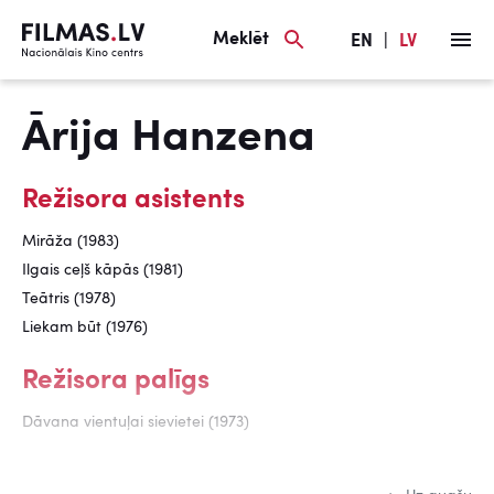
Meklēt
EN
|
LV
Ārija Hanzena
Režisora asistents
Mirāža (1983)
Ilgais ceļš kāpās (1981)
Teātris (1978)
Liekam būt (1976)
Režisora palīgs
Dāvana vientuļai sievietei (1973)