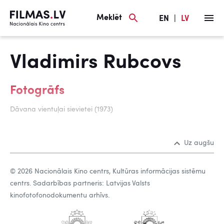
Meklēt
EN
|
LV
Vladimirs Rubcovs
Fotogrāfs
Dāvana vientuļai sievietei (1973)
Uz augšu
© 2026 Nacionālais Kino centrs, Kultūras informācijas sistēmu
centrs. Sadarbības partneris: Latvijas Valsts
kinofotofonodokumentu arhīvs.