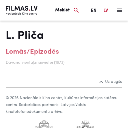
Meklēt
EN
|
LV
L. Pliča
Lomās/Epizodēs
Dāvana vientuļai sievietei (1973)
Uz augšu
© 2026 Nacionālais Kino centrs, Kultūras informācijas sistēmu
centrs. Sadarbības partneris: Latvijas Valsts
kinofotofonodokumentu arhīvs.