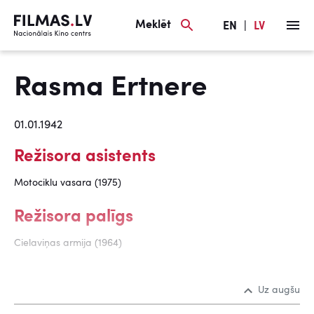
Meklēt
EN
|
LV
Rasma Ertnere
01.01.1942
Režisora asistents
Motociklu vasara (1975)
Režisora palīgs
Cielaviņas armija (1964)
Uz augšu