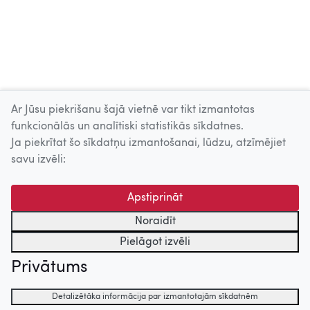
Ar Jūsu piekrišanu šajā vietnē var tikt izmantotas
Skatīt vairāk
funkcionālās un analītiski statistikās sīkdatnes.
Ja piekrītat šo sīkdatņu izmantošanai, lūdzu, atzīmējiet
Uz augšu
savu izvēli:
© 2026 Nacionālais Kino centrs, Kultūras informācijas sistēmu
Apstiprināt
centrs. Sadarbības partneris: Latvijas Valsts
kinofotofonodokumentu arhīvs.
Noraidīt
Pielāgot izvēli
Privātums
Detalizētāka informācija par izmantotajām sīkdatnēm