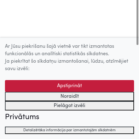
Ar Jūsu piekrišanu šajā vietnē var tikt izmantotas
Skatīt vairāk
funkcionālās un analītiski statistikās sīkdatnes.
Lomās/Epizodēs
Ja piekrītat šo sīkdatņu izmantošanai, lūdzu, atzīmējiet
savu izvēli:
Motociklu vasara (1975)
Apstiprināt
Noraidīt
Pielāgot izvēli
Privātums
Detalizētāka informācija par izmantotajām sīkdatnēm