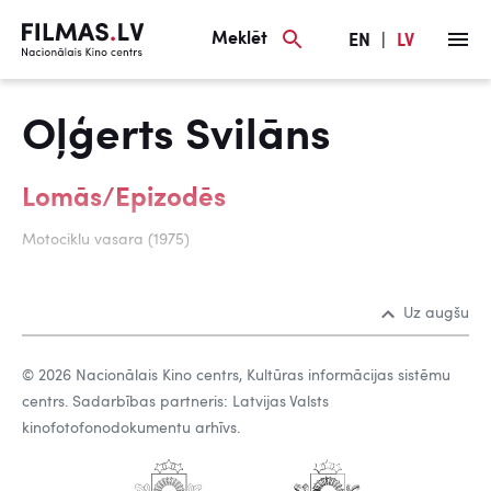
Meklēt
EN
|
LV
Oļģerts Svilāns
Lomās/Epizodēs
Motociklu vasara (1975)
Uz augšu
© 2026 Nacionālais Kino centrs, Kultūras informācijas sistēmu
centrs. Sadarbības partneris: Latvijas Valsts
kinofotofonodokumentu arhīvs.