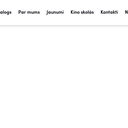
talogs
Par mums
Jaunumi
Kino skolās
Kontakti
N