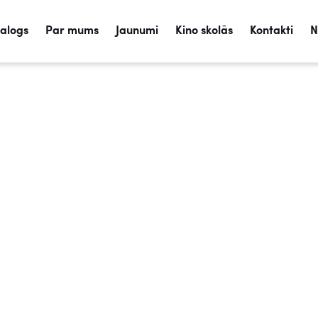
talogs
Par mums
Jaunumi
Kino skolās
Kontakti
N