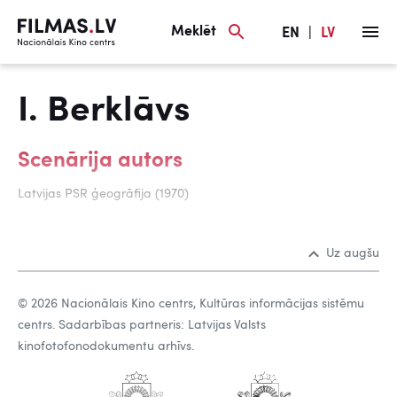
Meklēt
EN
|
LV
I. Berklāvs
Scenārija autors
Latvijas PSR ģeogrāfija (1970)
Uz augšu
© 2026 Nacionālais Kino centrs, Kultūras informācijas sistēmu
centrs. Sadarbības partneris: Latvijas Valsts
kinofotofonodokumentu arhīvs.