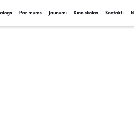
talogs
Par mums
Jaunumi
Kino skolās
Kontakti
N