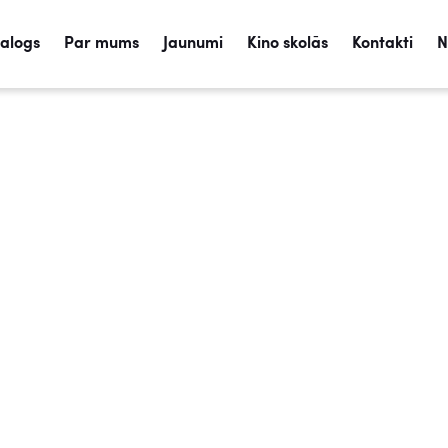
talogs
Par mums
Jaunumi
Kino skolās
Kontakti
N