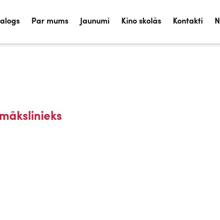
talogs
Par mums
Jaunumi
Kino skolās
Kontakti
N
mākslinieks