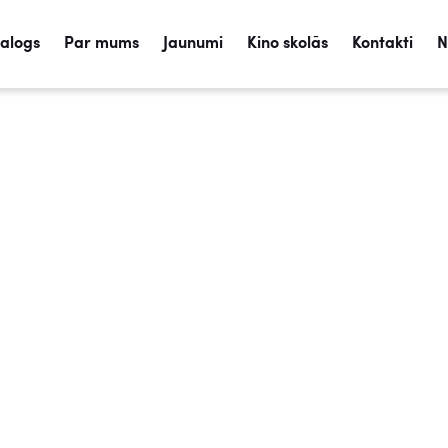
talogs
Par mums
Jaunumi
Kino skolās
Kontakti
N