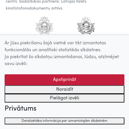
centrs. Sadarbības partneris: Latvijas Valsts
kinofotofonodokumentu arhīvs.
Ar Jūsu piekrišanu šajā vietnē var tikt izmantotas
funkcionālās un analītiski statistikās sīkdatnes.
Ja piekrītat šo sīkdatņu izmantošanai, lūdzu, atzīmējiet
savu izvēli:
Apstiprināt
Noraidīt
Pielāgot izvēli
Privātums
Detalizētāka informācija par izmantotajām sīkdatnēm