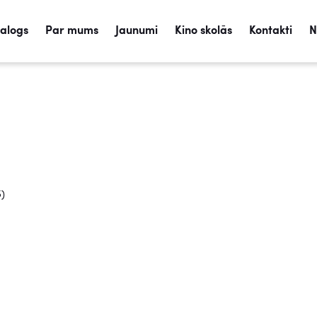
talogs
Par mums
Jaunumi
Kino skolās
Kontakti
N
5)