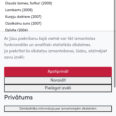
Daudz laimes, Sofka! (2009)
Lamberts (2009)
Kurpju daktere (2007)
Ozolkalnu suns (2007)
Dzīvīte (2004)
Ar Jūsu piekrišanu šajā vietnē var tikt izmantotas
Montāžas režisors
funkcionālās un analītiski statistikās sīkdatnes.
Ja piekrītat šo sīkdatņu izmantošanai, lūdzu, atzīmējiet
Melleņu gari (2016)
savu izvēli:
Jūras nauda (2013)
Aiz muzeja (2005)
Apstiprināt
Noraidīt
Uz augšu
Pielāgot izvēli
Privātums
© 2026 Nacionālais Kino centrs, Kultūras informācijas sistēmu
centrs. Sadarbības partneris: Latvijas Valsts
Detalizētāka informācija par izmantotajām sīkdatnēm
kinofotofonodokumentu arhīvs.