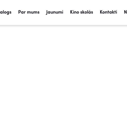
talogs
Par mums
Jaunumi
Kino skolās
Kontakti
N