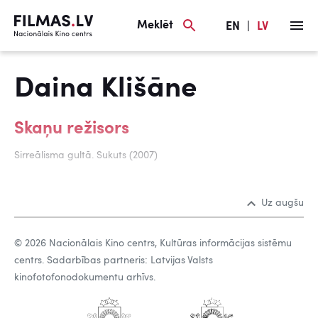
Meklēt
EN
|
LV
Daina Klišāne
Skaņu režisors
Sirreālisma gultā. Sukuts (2007)
Uz augšu
© 2026 Nacionālais Kino centrs, Kultūras informācijas sistēmu
centrs. Sadarbības partneris: Latvijas Valsts
kinofotofonodokumentu arhīvs.