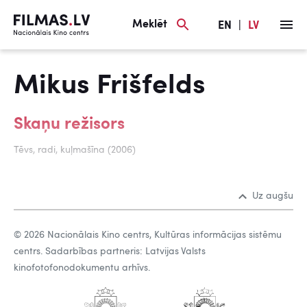
Meklēt
EN
|
LV
Mikus Frišfelds
Skaņu režisors
Tēvs, radi, kuļmašīna (2006)
Uz augšu
© 2026 Nacionālais Kino centrs, Kultūras informācijas sistēmu
centrs. Sadarbības partneris: Latvijas Valsts
kinofotofonodokumentu arhīvs.