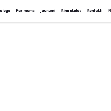
talogs
Par mums
Jaunumi
Kino skolās
Kontakti
N