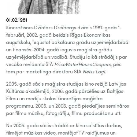
01.02.1981
Kinorežisors Dzintars Dreibergs dzimis 1981. gada 1.
februārī, 2002. gadā beidzis Rīgas Ekonomikas
augstskolu, iegūstot bakalaura grādu uzņēmējdarbībā
un finansēs. 2004. gadā ieguvis maģistra grādu
uzņēmējdarbībā un vadībā. Studiju laikā strādājis par
vecāko revidentu SIA
PriceWaterHouseCoopers
, pēc
tam par marketinga direktoru SIA
Nelss Logi
.
2005. gadā sācis maģistra studijas kino režijā Latvijas
Kultūras akadēmijā, 2006. gadā pārcēlies uz Baltijas
Filmu un mediju skolas kinorežijas maģistra
programmu. 2005. un 2006. gadā piedalījies semināros
par filmu mūziku, fotogrāfiju, filmu producēšanu utt.
No 2005. gada sācis strādāt ar kino saistītos darbos,
filmējot mūzikas video, montējot TV raidījumus un