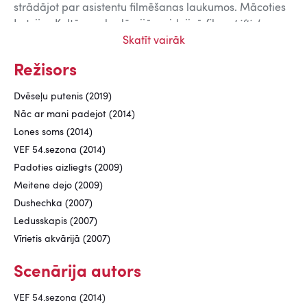
strādājot par asistentu filmēšanas laukumos. Mācoties
Latvijas Kultūras akadēmijā, veidojis īsfilmu
Lifti, kuros
nekas nenotiek
(2006). Mācību ietvaros Baltijas Filmu
Skatīt vairāk
un mediju filmu skolā veidojis filmas
Kiss Cash
(2007) un
Režisors
Vīrietis akvārijā
(2007). Spēles īsfilma
Ledusskapis
(2007) tapa kā darbs videofilmu konkursam -
Dvēseļu putenis (2019)
festivālam AXX (2006/2007), kas vērtēja pieteiktos
Nāc ar mani padejot (2014)
scenārijus un finansēja filmas uzņemšanu;
Ledusskapim
Lones soms (2014)
skatītāju balsojums ļāva nokļūt četru apbalvoto filmu
VEF 54.sezona (2014)
skaitā.
Padoties aizliegts (2009)
Dzintara Dreiberga 2007. gada dokumentālā filma
Meitene dejo (2009)
Dushechka
tika nominēta
Lielā Kristapa
balvai kā
Dushechka (2007)
labākā studentu filma.
Ledusskapis (2007)
Vīrietis akvārijā (2007)
Scenārija autors
VEF 54.sezona (2014)