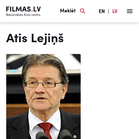
Meklēt
EN
|
LV
Atis Lejiņš