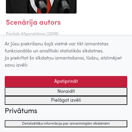
Scenārija autors
Parāds Afganistānai (2008)
Ar Jūsu piekrišanu šajā vietnē var tikt izmantotas
funkcionālās un analītiski statistikās sīkdatnes.
Uz augšu
Ja piekrītat šo sīkdatņu izmantošanai, lūdzu, atzīmējiet
savu izvēli:
© 2026 Nacionālais Kino centrs, Kultūras informācijas sistēmu
centrs. Sadarbības partneris: Latvijas Valsts
Apstiprināt
kinofotofonodokumentu arhīvs.
Noraidīt
Pielāgot izvēli
Privātums
Detalizētāka informācija par izmantotajām sīkdatnēm