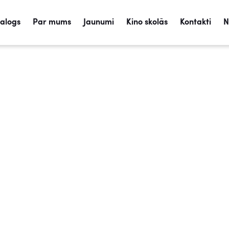
talogs
Par mums
Jaunumi
Kino skolās
Kontakti
N