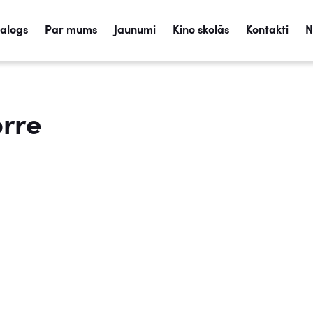
talogs
Par mums
Jaunumi
Kino skolās
Kontakti
N
orre