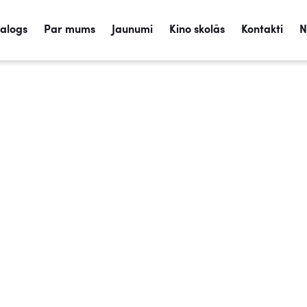
talogs
Par mums
Jaunumi
Kino skolās
Kontakti
N