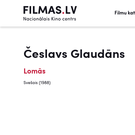
Filmu ka
Česlavs Glaudāns
Lomās
Svešais (1988)