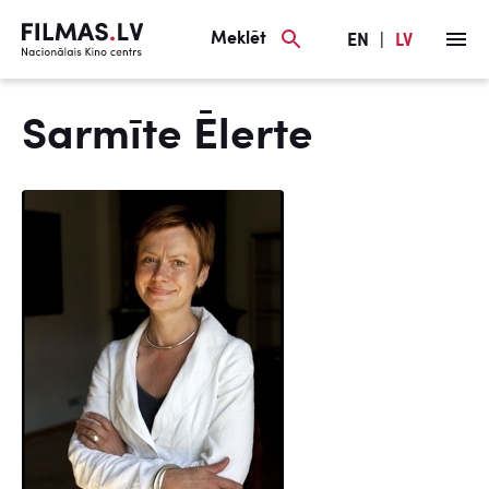
Meklēt
EN
|
LV
Sarmīte Ēlerte