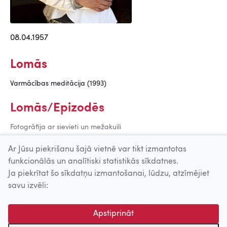
08.04.1957
Lomās
Varmācības meditācija (1993)
Lomās/Epizodēs
Fotogrāfija ar sievieti un mežakuili
(1987)
Ar Jūsu piekrišanu šajā vietnē var tikt izmantotas
funkcionālās un analītiski statistikās sīkdatnes.
Ja piekrītat šo sīkdatņu izmantošanai, lūdzu, atzīmējiet
Uz augšu
savu izvēli:
© 2026 Nacionālais Kino centrs, Kultūras informācijas sistēmu
Apstiprināt
centrs. Sadarbības partneris: Latvijas Valsts