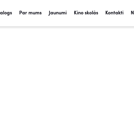
talogs
Par mums
Jaunumi
Kino skolās
Kontakti
N