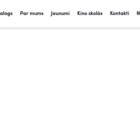
talogs
Par mums
Jaunumi
Kino skolās
Kontakti
N