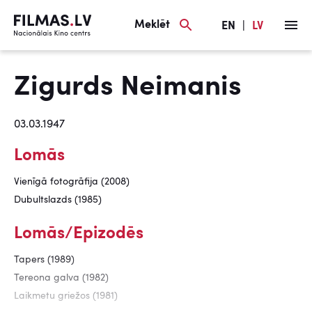
Meklēt
EN
|
LV
Zigurds Neimanis
03.03.1947
Lomās
Vienīgā fotogrāfija (2008)
Dubultslazds (1985)
Lomās/Epizodēs
Tapers (1989)
Tereona galva (1982)
Laikmetu griežos (1981)