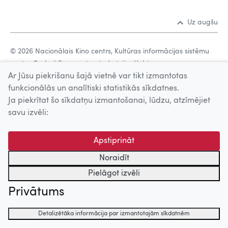
Uz augšu
© 2026 Nacionālais Kino centrs, Kultūras informācijas sistēmu
centrs. Sadarbības partneris: Latvijas Valsts
Ar Jūsu piekrišanu šajā vietnē var tikt izmantotas
kinofotofonodokumentu arhīvs.
funkcionālās un analītiski statistikās sīkdatnes.
Ja piekrītat šo sīkdatņu izmantošanai, lūdzu, atzīmējiet
savu izvēli:
Apstiprināt
Noraidīt
Pielāgot izvēli
Privātums
Detalizētāka informācija par izmantotajām sīkdatnēm