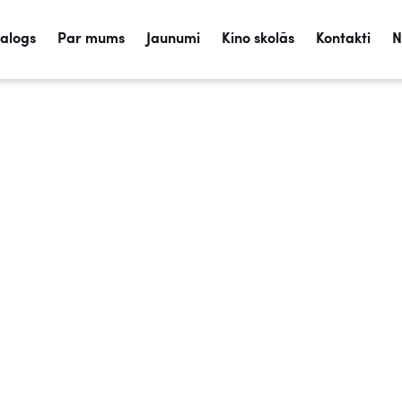
talogs
Par mums
Jaunumi
Kino skolās
Kontakti
N