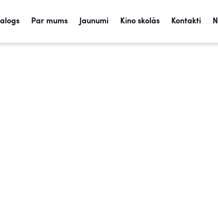
talogs
Par mums
Jaunumi
Kino skolās
Kontakti
N