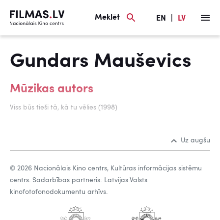
Meklēt
EN
|
LV
Gundars Mauševics
Mūzikas autors
Viss būs tieši tā, kā tu vēlies (1998)
Uz augšu
© 2026 Nacionālais Kino centrs, Kultūras informācijas sistēmu
centrs. Sadarbības partneris: Latvijas Valsts
kinofotofonodokumentu arhīvs.