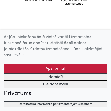
Ar Jūsu piekrišanu šajā vietnē var tikt izmantotas
funkcionālās un analītiski statistikās sīkdatnes.
Ja piekrītat šo sīkdatņu izmantošanai, lūdzu, atzīmējiet
savu izvēli:
Apstiprināt
Noraidīt
Pielāgot izvēli
Privātums
Detalizētāka informācija par izmantotajām sīkdatnēm