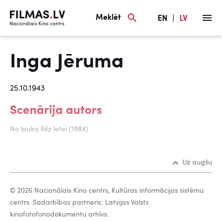
Meklēt
EN
|
LV
Inga Jēruma
25.10.1943
Scenārija autors
No lauka līdz letei (1984)
Uz augšu
© 2026 Nacionālais Kino centrs, Kultūras informācijas sistēmu
centrs. Sadarbības partneris: Latvijas Valsts
kinofotofonodokumentu arhīvs.